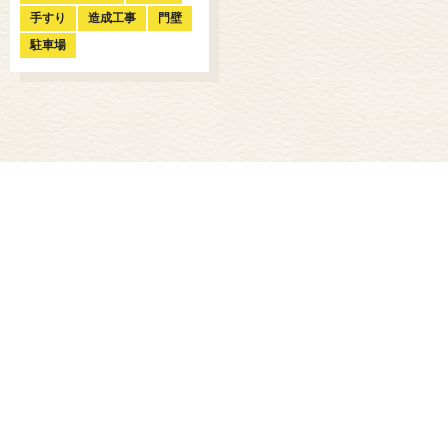
手すり
造成工事
門壁
駐車場