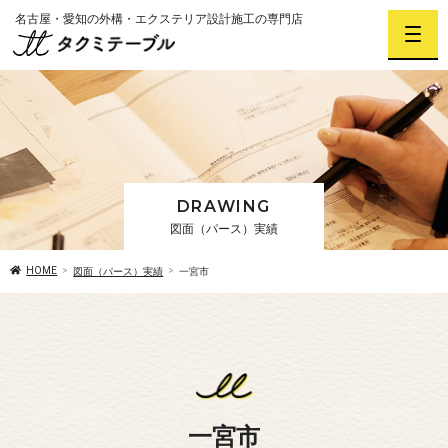
名古屋・愛知の外構・エクステリア設計施工の専門店
DRAWING
図面（パース）実績
HOME
図面（パース）実績
一宮市
一宮市