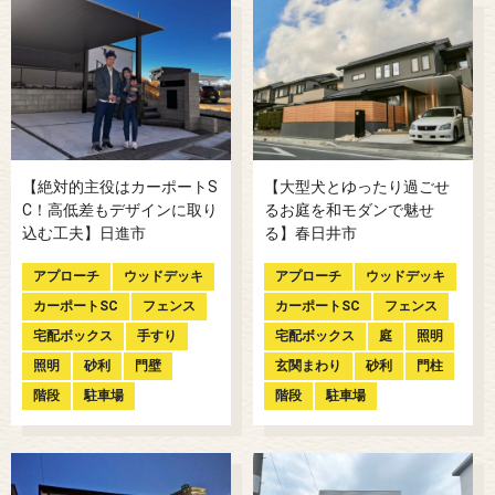
【絶対的主役はカーポートS
【大型犬とゆったり過ごせ
C！高低差もデザインに取り
るお庭を和モダンで魅せ
込む工夫】日進市
る】春日井市
アプローチ
ウッドデッキ
アプローチ
ウッドデッキ
カーポートSC
フェンス
カーポートSC
フェンス
宅配ボックス
手すり
宅配ボックス
庭
照明
照明
砂利
門壁
玄関まわり
砂利
門柱
階段
駐車場
階段
駐車場