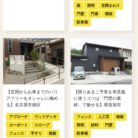
庭
照明
玄関まわり
門壁
門扉
階段
駐車場
【玄関からお車までのバリ
【限りあるご予算を有意義
アフリーをオシャレに極め
に使うコツは「門壁の素
る】名古屋市南区
材」で魅せる】尾張旭市
アプローチ
ウッドデッキ
フェンス
人工芝
植栽
カーポート
スロープ
照明
砂利
門壁
フェンス
手すり
植栽
駐車場