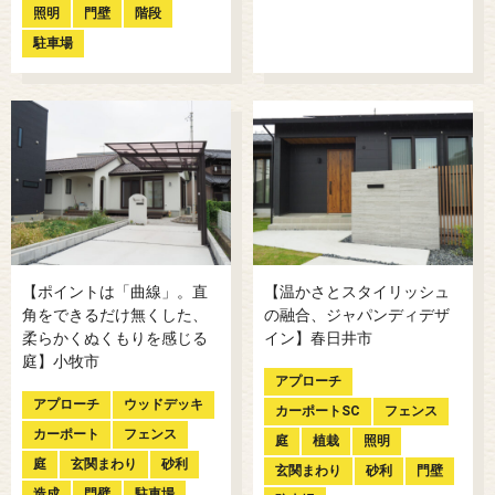
照明
門壁
階段
駐車場
【ポイントは「曲線」。直
【温かさとスタイリッシュ
角をできるだけ無くした、
の融合、ジャパンディデザ
柔らかくぬくもりを感じる
イン】春日井市
庭】小牧市
アプローチ
アプローチ
ウッドデッキ
カーポートSC
フェンス
カーポート
フェンス
庭
植栽
照明
庭
玄関まわり
砂利
玄関まわり
砂利
門壁
造成
門壁
駐車場