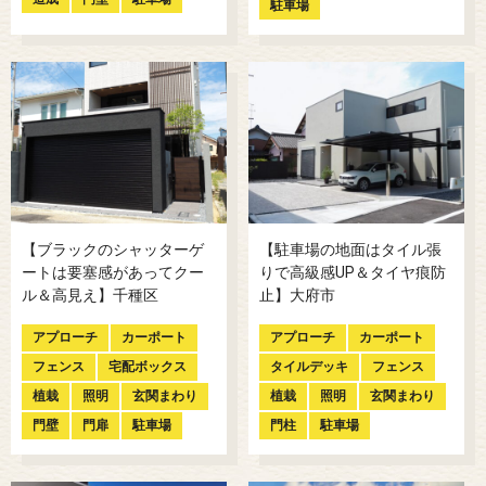
駐車場
【ブラックのシャッターゲ
【駐車場の地面はタイル張
ートは要塞感があってクー
りで高級感UP＆タイヤ痕防
ル＆高見え】千種区
止】大府市
アプローチ
カーポート
アプローチ
カーポート
フェンス
宅配ボックス
タイルデッキ
フェンス
植栽
照明
玄関まわり
植栽
照明
玄関まわり
門壁
門扉
駐車場
門柱
駐車場