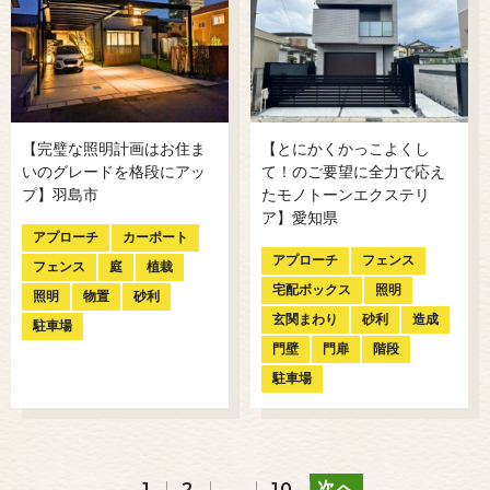
【完璧な照明計画はお住ま
【とにかくかっこよくし
いのグレードを格段にアッ
て！のご要望に全力で応え
プ】羽島市
たモノトーンエクステリ
ア】愛知県
アプローチ
カーポート
アプローチ
フェンス
フェンス
庭
植栽
宅配ボックス
照明
照明
物置
砂利
玄関まわり
砂利
造成
駐車場
門壁
門扉
階段
駐車場
次へ
1
2
…
10