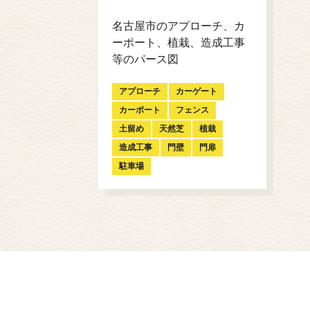
名古屋市のアプローチ、カ
ーポート、植栽、造成工事
等のパース図
アプローチ
カーゲート
カーポート
フェンス
土留め
天然芝
植栽
造成工事
門壁
門扉
駐車場