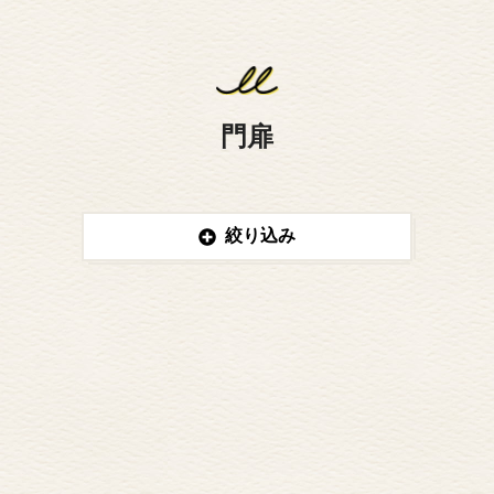
門扉
絞り込み