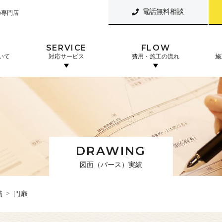
電話無料相談
の専門店
SERVICE
FLOW
いて
対応サービス
費用・施工の流れ
施
DRAWING
図面（パース）実績
績
門扉