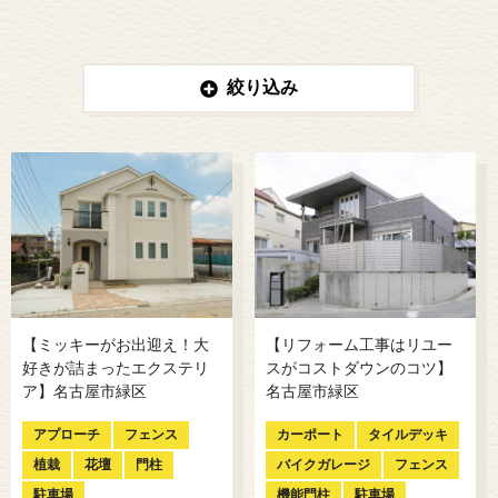
絞り込み
【ミッキーがお出迎え！大
【リフォーム工事はリユー
好きが詰まったエクステリ
スがコストダウンのコツ】
ア】名古屋市緑区
名古屋市緑区
アプローチ
フェンス
カーポート
タイルデッキ
植栽
花壇
門柱
バイクガレージ
フェンス
駐車場
機能門柱
駐車場