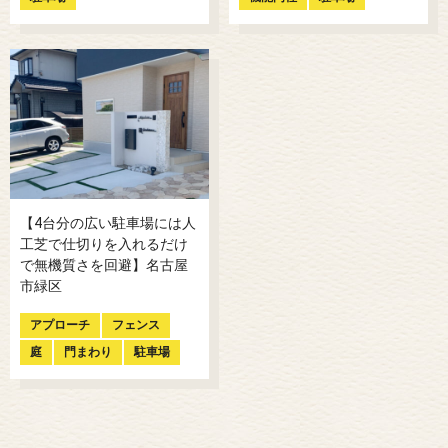
【4台分の広い駐車場には人
工芝で仕切りを入れるだけ
で無機質さを回避】名古屋
市緑区
アプローチ
フェンス
庭
門まわり
駐車場