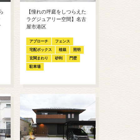
ら
【憧れの坪庭をしつらえた
ラ
ラグジュアリー空間】名古
市
屋市港区
アプローチ
フェンス
宅配ボックス
植栽
照明
玄関まわり
砂利
門壁
駐車場