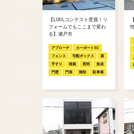
【LIXILコンテスト受賞！リ
フォームでもここまで変わ
る】瀬戸市
アプローチ
カーポートSC
フェンス
宅配ボックス
庭
手すり
植栽
照明
造成
門壁
門扉
階段
駐車場