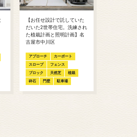
大
【お任せ設計で託していた
だいた2世帯住宅。洗練され
た植栽計画と照明計画】名
古屋市中川区
アプローチ
カーポート
スロープ
フェンス
ブロック
天然芝
植栽
砕石
門壁
駐車場