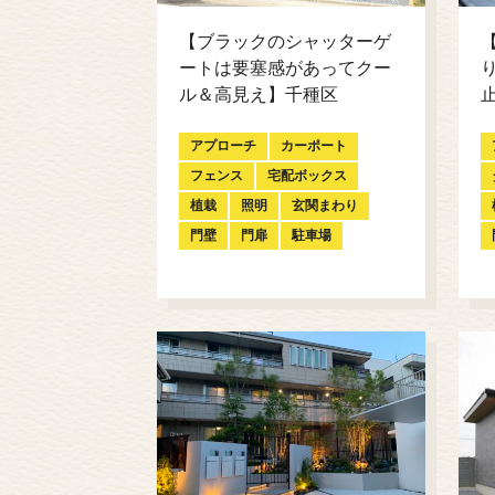
【ブラックのシャッターゲ
ートは要塞感があってクー
ル＆高見え】千種区
アプローチ
カーポート
フェンス
宅配ボックス
植栽
照明
玄関まわり
門壁
門扉
駐車場