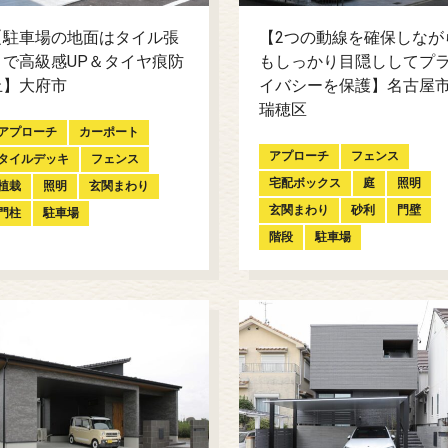
【駐車場の地面はタイル張
【2つの動線を確保しなが
りで高級感UP＆タイヤ痕防
もしっかり目隠ししてプ
止】大府市
イバシーを保護】名古屋
瑞穂区
アプローチ
カーポート
アプローチ
フェンス
タイルデッキ
フェンス
宅配ボックス
庭
照明
植栽
照明
玄関まわり
玄関まわり
砂利
門壁
門柱
駐車場
階段
駐車場