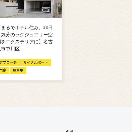
【まるでホテル住み。非日
常気分のラグジュアリー空
間をエクステリアに】名古
屋市中川区
アプローチ
サイクルポート
門扉
駐車場