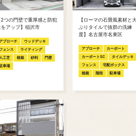
【2つの門壁で重厚感と防犯
【ローマの石畳風素材と
性をアップ】稲沢市
ぶりタイルで抜群の洗練
度】名古屋市名東区
アプローチ
ウッドデッキ
アプローチ
カーポート
フェンス
ライティング
カーポートSC
タイルデッキ
人工芝
植栽
砂利
門壁
フェンス
宅配ボックス
駐車場
植栽
階段
駐車場