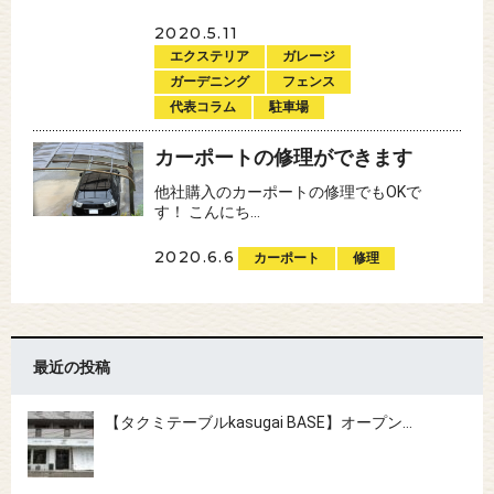
2020.5.11
エクステリア
ガレージ
ガーデニング
フェンス
代表コラム
駐車場
カーポートの修理ができます
他社購入のカーポートの修理でもOKで
す！ こんにち...
2020.6.6
カーポート
修理
最近の投稿
【タクミテーブルkasugai BASE】オープン…