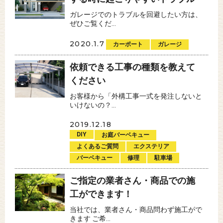
ガレージでのトラブルを回避したい方は、
ぜひご覧くだ...
2020.1.7
カーポート
ガレージ
依頼できる工事の種類を教えて
ください
お客様から「外構工事一式を発注しないと
いけないの？...
2019.12.18
DIY
お庭バーベキュー
よくあるご質問
エクステリア
バーベキュー
修理
駐車場
ご指定の業者さん・商品での施
工ができます！
当社では、業者さん・商品問わず施工がで
きます ご希...