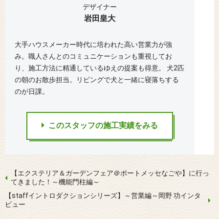
デザイナー
岩田皇大
大手ハウスメーカー時代に培われた高い営業力が強
み。職人さんとのコミュニケーションも重視してお
り、施工方法に精通しているゆえの提案も得意。 犬2匹
の朝のお散歩担当。リビングで犬と一緒に寝落ちする
のが日課。
このスタッフの施工実績をみる
【エクステリア＆ガーデンフェア＠ポートメッセなごや】に行っ
てきました！～機能門柱編～
【staffイントロダクションシリーズ】～営業編～岡野 功インタ
ビュー